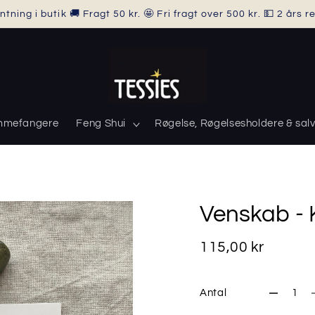
ntning i butik 🚚 Fragt 50 kr. 🤩 Fri fragt over 500 kr. 💵 2 års 
mmefangere
Feng Shui
Røgelse, Røgelsesholdere & salv
Venskab - 
115,00 kr
Antal