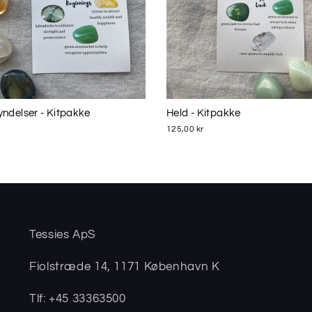
ndelser - Kitpakke
Held - Kitpakke
125,00 kr
Tessies ApS
Fiolstræde 14, 1171 København K
Tlf: +45 33363500