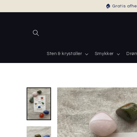
Gå til
🏠 Gratis afhe
indhold
Sten & krystaller
Smykker
Drø