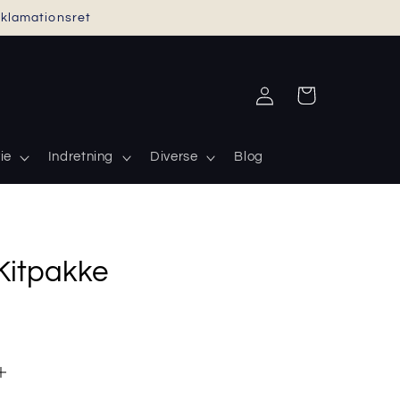
reklamationsret
Log
Indkøbskurv
ind
ie
Indretning
Diverse
Blog
Kitpakke