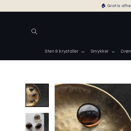
Gå til
🏠 Gratis afhe
indhold
Sten & krystaller
Smykker
Drø