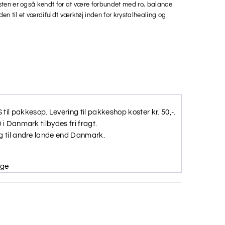
sten er også kendt for at være forbundet med ro, balance
 den til et værdifuldt værktøj inden for krystalhealing og
il pakkesop. Levering til pakkeshop koster kr. 50,-.
0 i Danmark tilbydes fri fragt.
ng til andre lande end Danmark.
age