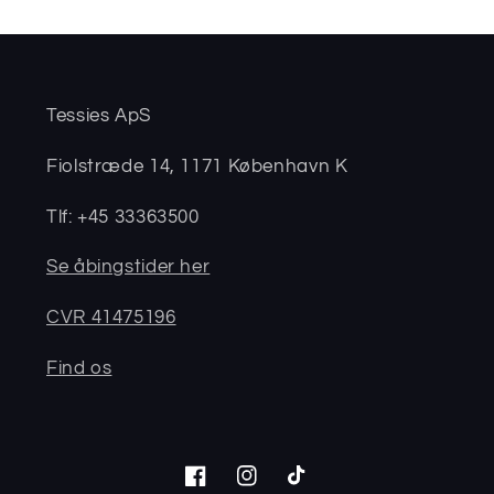
Tessies ApS
Fiolstræde 14, 1171 København K
Tlf: +45 33363500
Se åbingstider her
CVR 41475196
Find os
Facebook
Instagram
TikTok