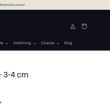
reklamationsret
Log
Indkøbskurv
ind
ie
Indretning
Diverse
Blog
- 3-4 cm