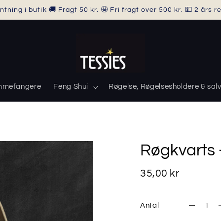
ntning i butik 🚚 Fragt 50 kr. 🤩 Fri fragt over 500 kr. 💵 2 års 
mmefangere
Feng Shui
Røgelse, Røgelsesholdere & salv
Røgkvarts 
35,00 kr
Antal