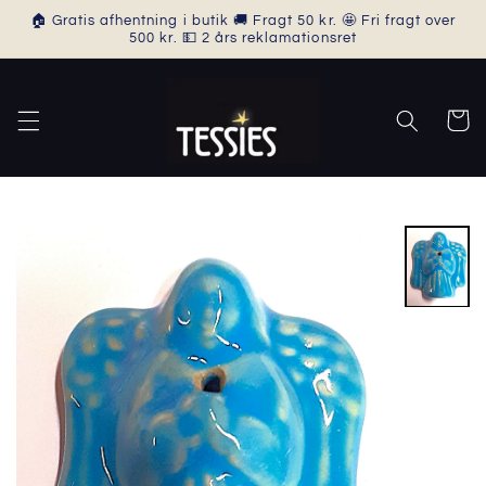
Gå til
🏠 Gratis afhentning i butik 🚚 Fragt 50 kr. 🤩 Fri fragt over
indhold
500 kr. 💵 2 års reklamationsret
Indkøbsk