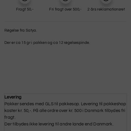
Fragt 50,-
Fri fragt over 500,-
2 års reklamationsret
Røgelse fra Satya.
Der er ca 15 gr i pakken og ca 12 røgelsespinde.
Levering
Pakker sendes med GLS til pakkesop. Levering til pakkeshop
koster kr. 50,-. På alle ordre over kr. 500 i Danmark tilbydes fri
fragt.
Der tilbydes ikke levering til andre lande end Danmark.