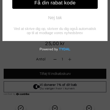
RØGELSE - SATYA - 7
CHAKRA
25,00 kr
Antal
Tilføj til indkøbskurv