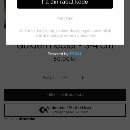
Golden healer - 3-4 cm
50,00 kr
Antal
Tilføj til indkøbskurv